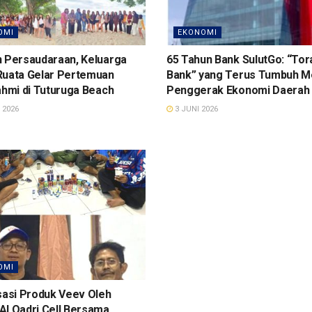
OMI
EKONOMI
n Persaudaraan, Keluarga
65 Tahun Bank SulutGo: “To
Ruata Gelar Pertemuan
Bank” yang Terus Tumbuh M
ahmi di Tuturuga Beach
Penggerak Ekonomi Daerah
 2026
3 JUNI 2026
OMI
sasi Produk Veev Oleh
Al Qadri Cell Bersama