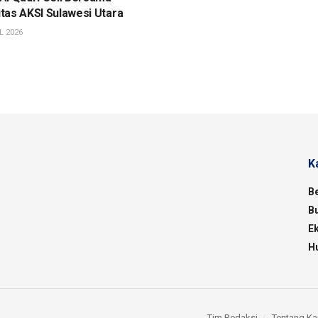
tas AKSI Sulawesi Utara
L 2026
K
B
B
E
H
Tim Redaksi
Tentang Ka