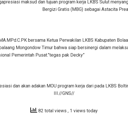
mengapresiasi maksud dan tujuan program kerja LKBS Sulut meny
Bergizi Gratis (MBG) sebagai Astacita Pre
MA.MPd.C.PK bersama Ketua Perwakilan LKBS Kabupaten Bolaa
alaang Mongondow Timur bahwa siap bersinergi dalam melaksa
ional Pemerintah Pusat.”tegas pak Decky”
iasi dan akan adakan MOU program kerja dari pada LKBS Boltim
III.//GNS//
82 total views
, 1 views today