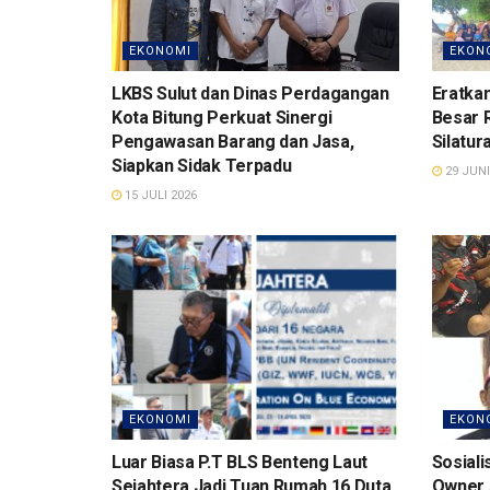
EKONOMI
EKON
LKBS Sulut dan Dinas Perdagangan
Eratka
Kota Bitung Perkuat Sinergi
Besar 
Pengawasan Barang dan Jasa,
Silatur
Siapkan Sidak Terpadu
29 JUNI
15 JULI 2026
EKONOMI
EKON
Luar Biasa P.T BLS Benteng Laut
Sosiali
Sejahtera Jadi Tuan Rumah 16 Duta
Owner 