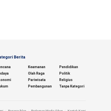
ategori Berita
encana
Keamanan
Pendidikan
udaya
Olah Raga
Politik
konomi
Pariwisata
Religius
ukum
Pembangunan
Tanpa Kategori
mi
Pasang Iklan
Pedoman Media Siber
Kontak Kami