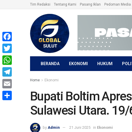
Tim Redaksi
Tentang Kami
Pasang Iklan
Pedoman Media 
Facebook
Twitter
BERANDA
EKONOMI
HUKUM
POLI
WhatsApp
Home
Ekonomi
Telegram
Bupati Boltim Apres
Email
Share
Sulawesi Utara. 19/
by
Admin
21 Juni 2025
in
Ekonomi