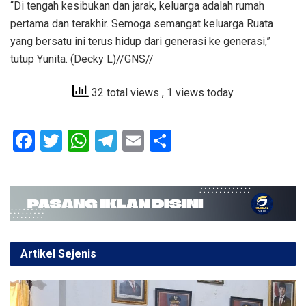
“Di tengah kesibukan dan jarak, keluarga adalah rumah
pertama dan terakhir. Semoga semangat keluarga Ruata
yang bersatu ini terus hidup dari generasi ke generasi,”
tutup Yunita. (Decky L)//GNS//
32 total views
, 1 views today
F
T
W
T
E
S
a
wi
h
el
m
h
ce
tt
at
e
ail
ar
b
er
s
gr
e
o
A
a
o
p
m
Artikel Sejenis
k
p