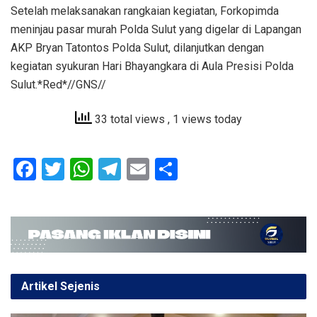
Setelah melaksanakan rangkaian kegiatan, Forkopimda
meninjau pasar murah Polda Sulut yang digelar di Lapangan
AKP Bryan Tatontos Polda Sulut, dilanjutkan dengan
kegiatan syukuran Hari Bhayangkara di Aula Presisi Polda
Sulut.*Red*//GNS//
33 total views
, 1 views today
F
T
W
T
E
S
a
wi
h
el
m
h
ce
tt
at
e
ail
ar
b
er
s
gr
e
o
A
a
o
p
m
Artikel Sejenis
k
p