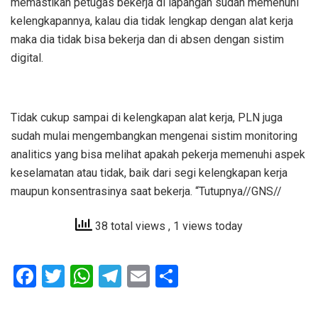
memastikan petugas bekerja di lapangan sudah memenuhi
kelengkapannya, kalau dia tidak lengkap dengan alat kerja
maka dia tidak bisa bekerja dan di absen dengan sistim
digital.
Tidak cukup sampai di kelengkapan alat kerja, PLN juga
sudah mulai mengembangkan mengenai sistim monitoring
analitics yang bisa melihat apakah pekerja memenuhi aspek
keselamatan atau tidak, baik dari segi kelengkapan kerja
maupun konsentrasinya saat bekerja. “Tutupnya//GNS//
38 total views
, 1 views today
F
T
W
T
E
S
a
wi
h
el
m
h