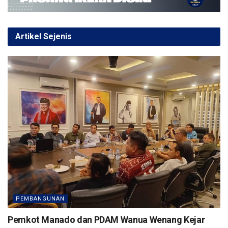
b
er
s
gr
e
o
A
a
o
p
m
Artikel Sejenis
k
p
PEMBANGUNAN
Pemkot Manado dan PDAM Wanua Wenang Kejar