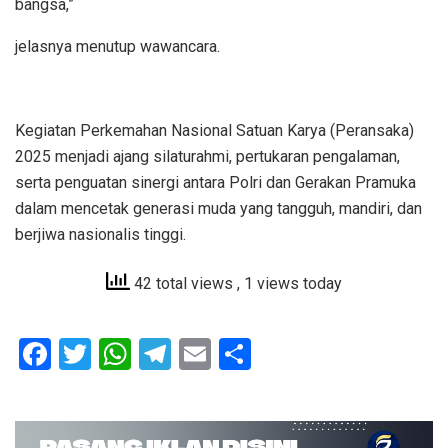
bangsa,”
jelasnya menutup wawancara.
Kegiatan Perkemahan Nasional Satuan Karya (Peransaka)
2025 menjadi ajang silaturahmi, pertukaran pengalaman,
serta penguatan sinergi antara Polri dan Gerakan Pramuka
dalam mencetak generasi muda yang tangguh, mandiri, dan
berjiwa nasionalis tinggi.
42 total views
, 1 views today
F
T
W
T
E
S
a
wi
h
el
m
h
ce
tt
at
e
ail
ar