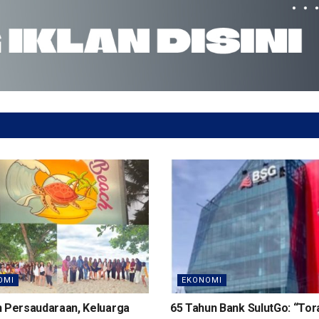
OMI
EKONOMI
n Persaudaraan, Keluarga
65 Tahun Bank SulutGo: “To