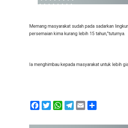
Memang masyarakat sudah pada sadarkan lingkung
persemaian kima kurang lebih 15 tahun,”tuturnya.
Ia menghimbau kepada masyarakat untuk lebih gia
F
T
W
T
E
S
a
wi
h
el
m
h
ce
tt
at
e
ail
ar