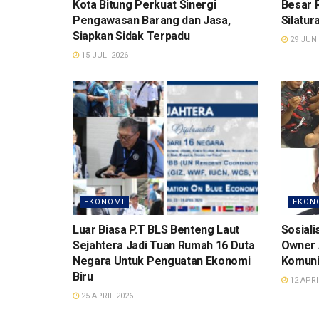
Kota Bitung Perkuat Sinergi
Besar 
Pengawasan Barang dan Jasa,
Silatur
Siapkan Sidak Terpadu
29 JUNI
15 JULI 2026
EKONOMI
EKON
Luar Biasa P.T BLS Benteng Laut
Sosiali
Sejahtera Jadi Tuan Rumah 16 Duta
Owner 
Negara Untuk Penguatan Ekonomi
Komuni
Biru
12 APRI
25 APRIL 2026