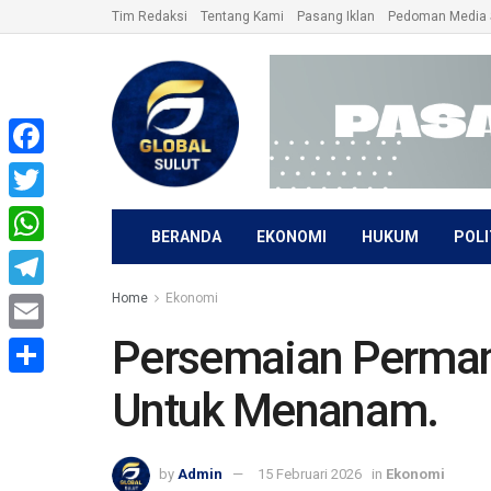
Tim Redaksi
Tentang Kami
Pasang Iklan
Pedoman Media 
Facebook
Twitter
BERANDA
EKONOMI
HUKUM
POLI
WhatsApp
Home
Ekonomi
Telegram
Persemaian Perman
Email
Share
Untuk Menanam.
by
Admin
15 Februari 2026
in
Ekonomi