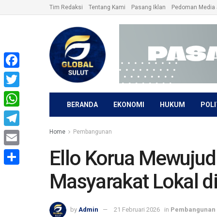
Tim Redaksi
Tentang Kami
Pasang Iklan
Pedoman Media 
Facebook
Twitter
BERANDA
EKONOMI
HUKUM
POLI
WhatsApp
Home
Pembangunan
Telegram
Ello Korua Mewujud
Email
Share
Masyarakat Lokal 
by
Admin
21 Februari 2026
in
Pembangunan