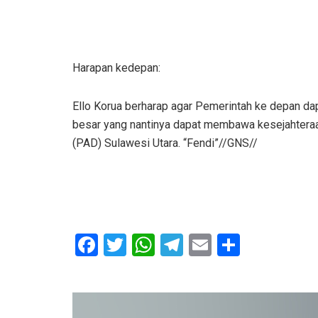
Harapan kedepan:
Ello Korua berharap agar Pemerintah ke depan d
besar yang nantinya dapat membawa kesejahtera
(PAD) Sulawesi Utara. “Fendi”//GNS//
F
T
W
T
E
S
a
wi
h
el
m
h
ce
tt
at
e
ail
ar
b
er
s
gr
e