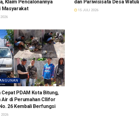
a, Klaim Pencalonannya
dan Pariwisisata Desa Watul
i Masyarakat
15 JULI 2026
 2026
ANGUNAN
 Cepat PDAM Kota Bitung,
 Air di Perumahan Cllifor
No. 26 Kembali Berfungsi
 2026