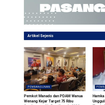
o
A
a
o
p
m
k
p
Artikel Sejenis
PEMBANGUNAN
PEMB
Pemkot Manado dan PDAM Wanua
Hamka 
Wenang Kejar Target 75 Ribu
Unggul