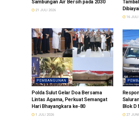
Sambungan Air Bersih pada 2030
Tambal
Dibiaya
21 JULI 2026
16 JULI
PEMBANGUNAN
PEMB
Polda Sulut Gelar Doa Bersama
Respon
Lintas Agama, Perkuat Semangat
Saluran
Hari Bhayangkara ke-80
Blok D 
1 JULI 2026
27 JUNI