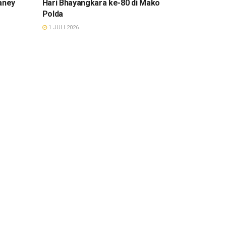
aney
Hari Bhayangkara ke-80 di Mako
Polda
1 JULI 2026