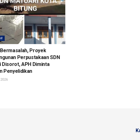
M
 Bermasalah, Proyek
gunan Perpustakaan SDN
 Disorot, APH Diminta
n Penyelidikan
 2026
K