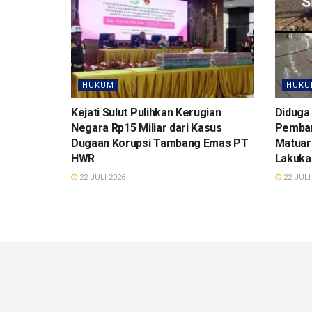
HUKUM
HUKU
Kejati Sulut Pulihkan Kerugian
Diduga
Negara Rp15 Miliar dari Kasus
Pemban
Dugaan Korupsi Tambang Emas PT
Matuari
HWR
Lakuka
22 JULI 2026
22 JULI