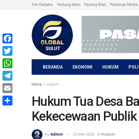
Tim Redaksi
Tentang Kami
Pasang Iklan
Pedoman Media 
Facebook
Twitter
BERANDA
EKONOMI
HUKUM
POLI
WhatsApp
Home
Hukum
Telegram
Hukum Tua Desa Ba
Email
Share
Kekecewaan Publik
by
Admin
23 Mei 2026
in
Hukum