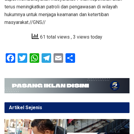
terus meningkatkan patroli dan pengawasan di wilayah
hukumnya untuk menjaga keamanan dan ketertiban
masyarakat.//GNS//
61 total views
, 3 views today
F
T
W
T
E
S
a
wi
h
el
m
h
ce
tt
at
e
ail
ar
b
er
s
gr
e
o
A
a
o
p
m
Artikel Sejenis
k
p