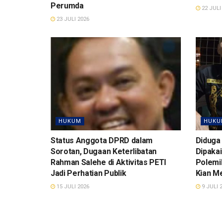
Perumda
22 JULI
23 JULI 2026
HUKUM
HUKU
Status Anggota DPRD dalam
Diduga
Sorotan, Dugaan Keterlibatan
Dipakai
Rahman Salehe di Aktivitas PETI
Polemi
Jadi Perhatian Publik
Kian M
15 JULI 2026
9 JULI 