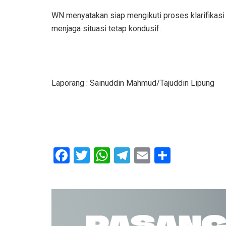
WN menyatakan siap mengikuti proses klarifikasi
menjaga situasi tetap kondusif.
Laporang : Sainuddin Mahmud/Tajuddin Lipung
F
T
W
T
E
S
a
wi
h
el
m
h
ce
tt
at
e
ail
ar
b
er
s
gr
e
o
A
a