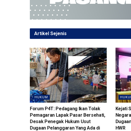
o
p
m
k
p
Artikel Sejenis
HUKUM
HUKU
Forum P4T: Pedagang Ikan Tolak
Kejati 
Pemagaran Lapak Pasar Bersehati,
Negara 
Desak Penegak Hukum Usut
Dugaan
Dugaan Pelanggaran Yang Ada di
HWR