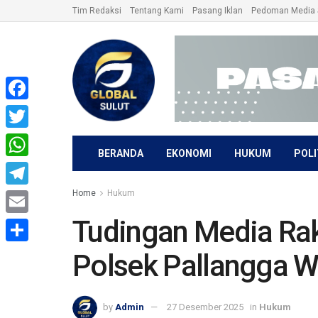
Tim Redaksi
Tentang Kami
Pasang Iklan
Pedoman Media 
Facebook
Twitter
BERANDA
EKONOMI
HUKUM
POLI
WhatsApp
Home
Hukum
Telegram
Tudingan Media Rak
Email
Share
Polsek Pallangga WN
by
Admin
27 Desember 2025
in
Hukum