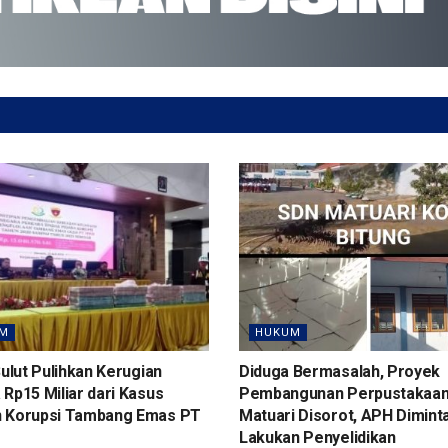
M
HUKUM
Sulut Pulihkan Kerugian
Diduga Bermasalah, Proyek
Rp15 Miliar dari Kasus
Pembangunan Perpustakaa
 Korupsi Tambang Emas PT
Matuari Disorot, APH Dimint
Lakukan Penyelidikan