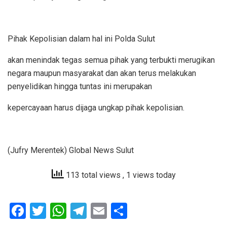
Pihak Kepolisian dalam hal ini Polda Sulut
akan menindak tegas semua pihak yang terbukti merugikan
negara maupun masyarakat dan akan terus melakukan
penyelidikan hingga tuntas ini merupakan
kepercayaan harus dijaga ungkap pihak kepolisian.
(Jufry Merentek) Global News Sulut
113 total views
, 1 views today
F
T
W
T
E
S
a
wi
h
el
m
h