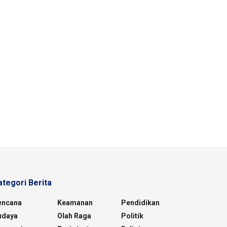
ategori Berita
encana
Keamanan
Pendidikan
udaya
Olah Raga
Politik