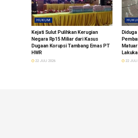
HUKUM
HUKU
Kejati Sulut Pulihkan Kerugian
Diduga
Negara Rp15 Miliar dari Kasus
Pemban
Dugaan Korupsi Tambang Emas PT
Matuari
HWR
Lakuka
22 JULI 2026
22 JULI