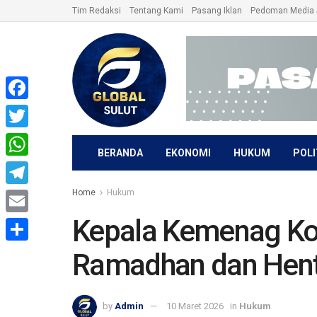
Tim Redaksi
Tentang Kami
Pasang Iklan
Pedoman Media 
Facebook
Twitter
BERANDA
EKONOMI
HUKUM
POLI
WhatsApp
Home
Hukum
Telegram
Kepala Kemenag Ko
Email
Share
Ramadhan dan Hent
by
Admin
10 Maret 2026
in
Hukum