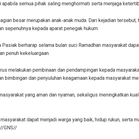
di apabila semua pihak saling menghormati serta menjaga keterti
bagian besar merupakan anak-anak muda. Dari kejadian tersebut, t
kan sepenuhnya kepada aparat penegak hukum.
 Pasiak berharap selama bulan suci Ramadhan masyarakat dapat
dan penuh kekeluargaan.
erus melakukan pembinaan dan pendampingan kepada masyarakat 
an bimbingan dan penyuluhan keagamaan kepada masyarakat mela
asyarakat yang aman dan nyaman, sekaligus meningkatkan kualit
 masyarakat dapat menjadi warga yang baik, hidup rukun, serta 
”//GNS//