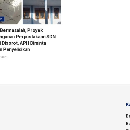
M
 Bermasalah, Proyek
gunan Perpustakaan SDN
 Disorot, APH Diminta
n Penyelidikan
 2026
K
B
B